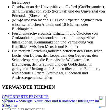
for Europe)
Gastdozent an der Universität von Oxford (Großbritannien),
der Universität von Porto (Portugal) und der Universität von
Primorska (Slowenien)
(Mit-)Autor von mehr als 100 von Experten begutachteten
wissenschaftlichen Artikeln und 18 Büchern oder
Buchkapiteln
Forschungsschwerpunkte: Erhaltung und Ökologie von
Großraubtieren, insbesondere inter- und intraspezifische
Interaktionen, Kommunikation und Vermeidung von
Konflikten zwischen Mensch und Raubtier
Die meisten Forschungsarbeiten betreffen den Eurasischen
Luchs, den Löwen, den Leoparden, den Geparden, den
Schneeleoparden, die Europäische Wildkatze, den
Braunbären, den Grauwolf und den Goldschakal, in
geringerem Umfang auch Studien über andere Raubtiere,
wildlebende Huftiere, Greifvögel, Eidechsen und
Aasfressergemeinschaften
VERWANDTE THEMEN
GEFÖRDERTE PROJEKTE
SyNaKI – Synergie Natürlicher und Künstlicher Intelligenz im
I
Schwarm
LETZTE NEUIGKEITEN