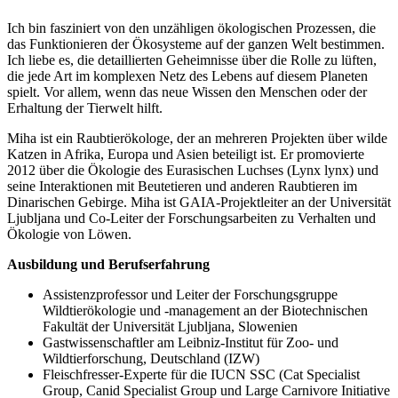
Ich bin fasziniert von den unzähligen ökologischen Prozessen, die
das Funktionieren der Ökosysteme auf der ganzen Welt bestimmen.
Ich liebe es, die detaillierten Geheimnisse über die Rolle zu lüften,
die jede Art im komplexen Netz des Lebens auf diesem Planeten
spielt. Vor allem, wenn das neue Wissen den Menschen oder der
Erhaltung der Tierwelt hilft.
Miha ist ein Raubtierökologe, der an mehreren Projekten über wilde
Katzen in Afrika, Europa und Asien beteiligt ist. Er promovierte
2012 über die Ökologie des Eurasischen Luchses (Lynx lynx) und
seine Interaktionen mit Beutetieren und anderen Raubtieren im
Dinarischen Gebirge. Miha ist GAIA-Projektleiter an der Universität
Ljubljana und Co-Leiter der Forschungsarbeiten zu Verhalten und
Ökologie von Löwen.
Ausbildung und Berufserfahrung
Assistenzprofessor und Leiter der Forschungsgruppe
Wildtierökologie und -management an der Biotechnischen
Fakultät der Universität Ljubljana, Slowenien
Gastwissenschaftler am Leibniz-Institut für Zoo- und
Wildtierforschung, Deutschland (IZW)
Fleischfresser-Experte für die IUCN SSC (Cat Specialist
Group, Canid Specialist Group und Large Carnivore Initiative