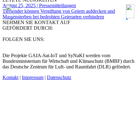
August 25, 2025 | Pressemitteilungen
M
Tiersender können Vergiftung von Geiern aufdecken und
B
Massensterben bei bedrohten Geierarten verhindern
a
NEHMEN SIE KONTAKT AUF
GEFÖRDERT DURCH:
FOLGEN SIE UNS:
Die Projekte GAIA-Sat-IoT und SyNaKI werden vom
Bundesministerium für Wirtschaft und Klimaschutz (BMBF) durch
das Deutsche Zentrum für Luft- und Raumfahrt (DLR) gefördert.
Kontakt
|
Impressum
|
Datenschutz